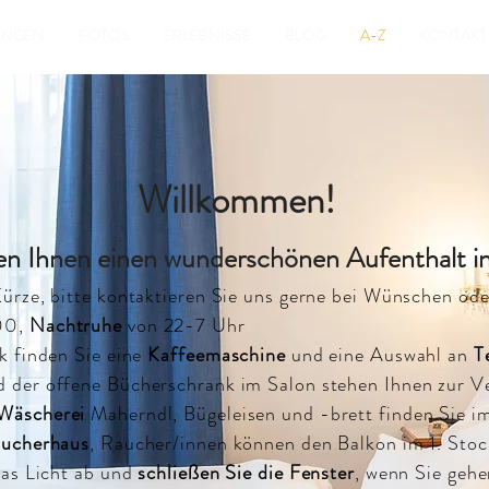
UNGEN
FOTOS
ERLEBNISSE
BLOG
A-Z
KONTAKT
Willkommen!
n Ihnen einen wunderschönen Aufenthalt in
Kürze, bitte kontaktieren Sie uns gerne bei Wünschen ode
:00,
Nachtruhe
von 22-7 Uhr
k finden Sie eine
Kaffeemaschine
und eine Auswahl an
T
d der offene Bücherschrank im Salon stehen Ihnen zur V
Wäscherei
Maherndl, Bügeleisen und -brett finden Sie im
aucherhaus
, Raucher/innen können den Balkon im 1. Stoc
das Licht ab und
schließen Sie die Fenster
, wenn Sie geh