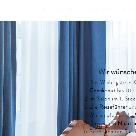
HOME
ÜBER UNS
APARTMENTS
LEIST
Wir wünsche
Das Wichtigste in 
Check-out
bis 10
Im Salon im 1. Stoc
Die
Reiseführer
un
Wir empfehlen die
Dies ist ein
Nichtr
Bitte schalten Sie 