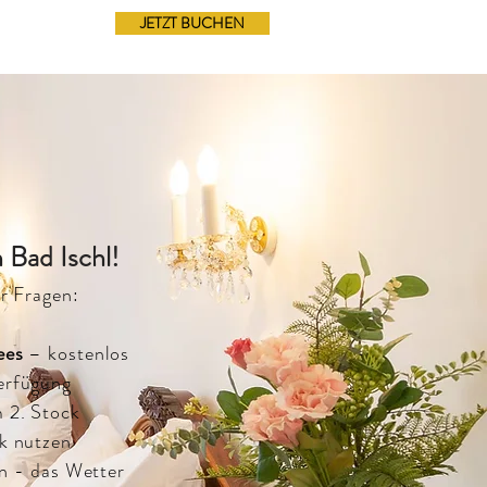
JETZT BUCHEN
 Bad Ischl!
r Fragen:
ees
– kostenlos
erfügung
 2. Stock
k nutzen
en - das Wetter