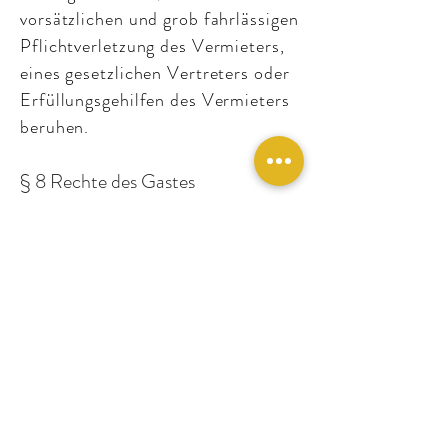
vorsätzlichen und grob fahrlässigen
Pflichtverletzung des Vermieters,
eines gesetzlichen Vertreters oder
Erfüllungsgehilfen des Vermieters
beruhen.
§ 8 Rechte des Gastes
Durch den Abschluss eines
Beherbergungsvertrages erwirbt
der Gast das Recht auf den
üblichen Gebrauch der gemieteten
Räume, der Einrichtungen des
Beherbergungsbetriebes, die
üblicherweise und ohne besondere
Bedingungen den Gästen zur
Benützung zugänglich sind, und auf