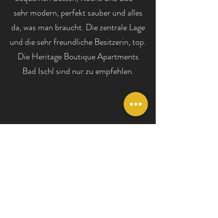
sehr modern, perfekt sauber und alles
da, was man braucht. Die zentrale Lage
und die sehr freundliche Besitzerin, top.
Die Heritage Boutique Apartments
Bad Ischl sind nur zu empfehlen.
Thomas
Es war einfach alle perfekt und somit
ein sehr schöner Aufenthalt. Es gab
super schöne antike Möbel - eine gut
ausgestattete Küche und ein großes
Appartement - genau wie erwartet. Die