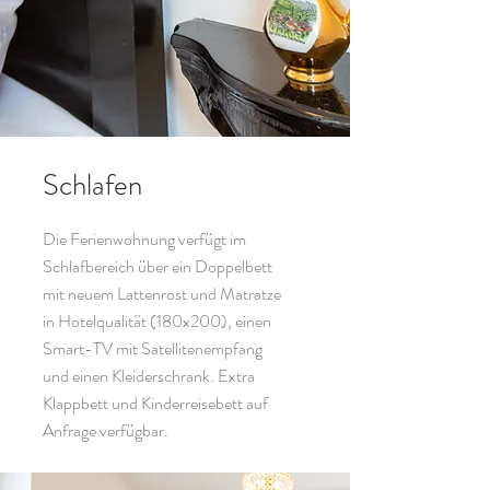
Schlafen
Die Ferienwohnung verfügt im
Schlafbereich über ein Doppelbett
mit neuem Lattenrost und Matratze
in Hotelqualität (180x200), einen
Smart-TV mit Satellitenempfang
und einen Kleiderschrank. Extra
Klappbett und Kinderreisebett auf
Anfrage verfügbar.