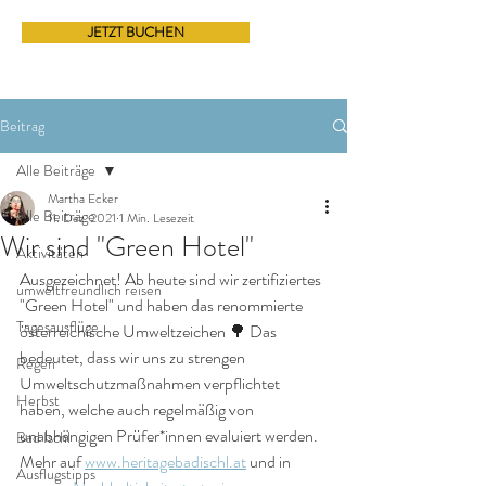
JETZT BUCHEN
Beitrag
Alle Beiträge
Martha Ecker
Alle Beiträge
11. Dez. 2021
1 Min. Lesezeit
Wir sind "Green Hotel"
Aktivitäten
Ausgezeichnet! Ab heute sind wir zertifiziertes 
umweltfreundlich reisen
"Green Hotel" und haben das renommierte 
Tagesausflüge
österreichische Umweltzeichen 🌳 Das 
bedeutet, dass wir uns zu strengen 
Regen
Umweltschutzmaßnahmen verpflichtet 
Herbst
haben, welche auch regelmäßig von 
unabhängigen Prüfer*innen evaluiert werden.
Bad Ischl
Mehr auf 
www.heritagebadischl.at
 und in 
Ausflugstipps