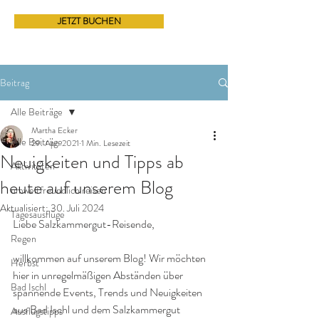
JETZT BUCHEN
Beitrag
Alle Beiträge
Martha Ecker
Alle Beiträge
29. Apr. 2021
1 Min. Lesezeit
Neuigkeiten und Tipps ab
Aktivitäten
heute auf unserem Blog
umweltfreundlich reisen
Aktualisiert:
30. Juli 2024
Tagesausflüge
Liebe Salzkammergut-Reisende,
Regen
willkommen auf unserem Blog! Wir möchten 
Herbst
hier in unregelmäßigen Abständen über 
Bad Ischl
spannende Events, Trends und Neuigkeiten 
aus Bad Ischl und dem Salzkammergut 
Ausflugstipps